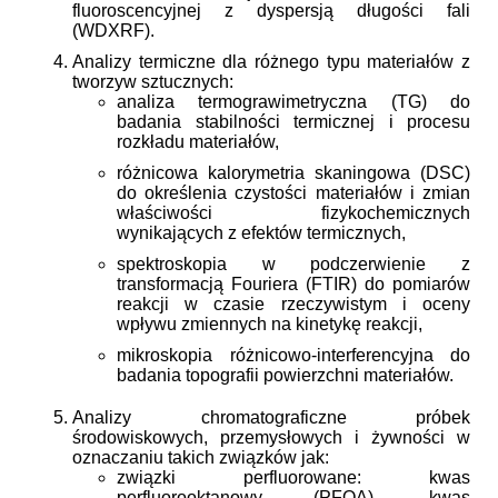
fluoroscencyjnej z dyspersją długości fali
(WDXRF).
Analizy termiczne dla różnego typu materiałów z
tworzyw sztucznych:
analiza termograwimetryczna (TG) do
badania stabilności termicznej i procesu
rozkładu materiałów,
różnicowa kalorymetria skaningowa (DSC)
do określenia czystości materiałów i zmian
właściwości fizykochemicznych
wynikających z efektów termicznych,
spektroskopia w podczerwienie z
transformacją Fouriera (FTIR) do pomiarów
reakcji w czasie rzeczywistym i oceny
wpływu zmiennych na kinetykę reakcji,
mikroskopia różnicowo-interferencyjna do
badania topografii powierzchni materiałów.
Analizy chromatograficzne próbek
środowiskowych, przemysłowych i żywności w
oznaczaniu takich związków jak:
związki perfluorowane: kwas
perfluorooktanowy (PFOA), kwas