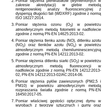
Pomiar stężenia pierwiastków (wymienionych w
zakresie akredytacji) w glebie metodą
rentgenowskiej analizy fluoroscencyjnej z
dyspersją długości fali (WDXRF) zgodnie z normą
ISO 18227:2014.
Pomiar stężenia ozonu (O
) w powietrzu
3
atmosferycznym metodą fotometrii w nadfiolecie
zgodnie z normą PN-EN 14625:2013-02.
Pomiar stężenia tlenku azotu (NO), ditlenku azotu
(NO
) oraz tlenków azotu (NO
) w powietrzu
2
x
atmosferycznym metodą chemiluminescencyjną
zgodnie z normą PN-EN 14211:2013-02.
Pomiar stężenia ditlenku siarki (SO
) w powietrzu
2
atmosferycznym metodą fluorescencji w
nadfiolecie zgodnie z normą PN-EN 14212:2013-
02, PN-EN 14212:2013-02/AC:2014-06.
Pomiar stężenia pyłów zawieszonych (PM2,5 i
PM10) w powietrzu atmosferycznym metodą
rozpraszania światła zgodnie z normą PN-EN
16450:2017-05.
Pomiar właściwej gęstości optycznej dymu w
wyrobach z tworzyw sztucznych i gumy oraz