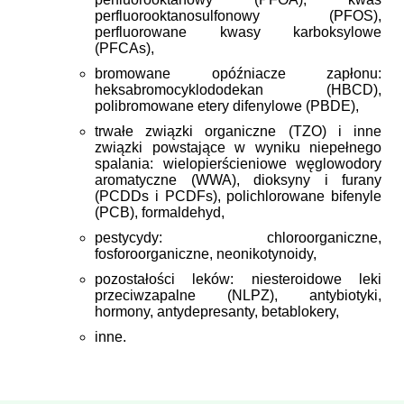
perfluorooktanosulfonowy (PFOS),
perfluorowane kwasy karboksylowe
(PFCAs),
bromowane opóźniacze zapłonu:
heksabromocyklododekan (HBCD),
polibromowane etery difenylowe (PBDE),
trwałe związki organiczne (TZO) i inne
związki powstające w wyniku niepełnego
spalania: wielopierścieniowe węglowodory
aromatyczne (WWA), dioksyny i furany
(PCDDs i PCDFs), polichlorowane bifenyle
(PCB), formaldehyd,
pestycydy: chloroorganiczne,
fosforoorganiczne, neonikotynoidy,
pozostałości leków: niesteroidowe leki
przeciwzapalne (NLPZ), antybiotyki,
hormony, antydepresanty, betablokery,
inne.