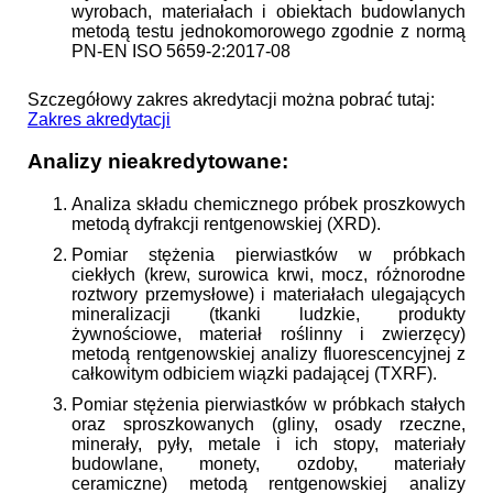
wyrobach, materiałach i obiektach budowlanych
metodą testu jednokomorowego zgodnie z normą
PN-EN ISO 5659-2:2017-08
Szczegółowy zakres akredytacji można pobrać tutaj:
Zakres akredytacji
Analizy nieakredytowane:
Analiza składu chemicznego próbek proszkowych
metodą dyfrakcji rentgenowskiej (XRD).
Pomiar stężenia pierwiastków w próbkach
ciekłych (krew, surowica krwi, mocz, różnorodne
roztwory przemysłowe) i materiałach ulegających
mineralizacji (tkanki ludzkie, produkty
żywnościowe, materiał roślinny i zwierzęcy)
metodą rentgenowskiej analizy fluorescencyjnej z
całkowitym odbiciem wiązki padającej (TXRF).
Pomiar stężenia pierwiastków w próbkach stałych
oraz sproszkowanych (gliny, osady rzeczne,
minerały, pyły, metale i ich stopy, materiały
budowlane, monety, ozdoby, materiały
ceramiczne) metodą rentgenowskiej analizy